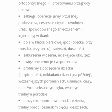
ortodontycznego (!), prostowaniu przegrody
nosowej
zabiegi i operacje jamy brzusznej,
podbrzusza, cesarskie cięcie – uwolnienie
urazu spowodowanego znieczuleniem i
ingerencją w tkanki
bóle w klatce piersiowej (pod łopatką, przy
mostku, przy sercu), zadyszki, duszności
zaburzenia widzenia, uciekające oko, zez
uwięzione emocje i wspomnienia
problemy z poczęciem dziecka
(bezpłodności, odkładaniu dzieci „na później”,
wcześniejszych poronieniach, usunięciu ciąży,
nadużyciu seksualnym, lęku, własnym
trudnym porodzie)
urazy okołoporodowe matki i dziecka,
trudny poród (cesarskim cięciu, kleszczach,