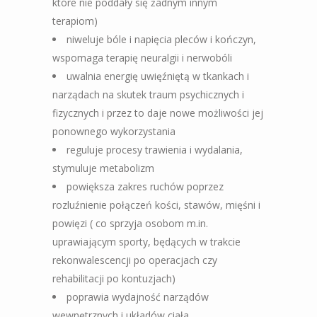
które nie poddały się żadnym innym
terapiom)
niweluje bóle i napięcia pleców i kończyn,
wspomaga terapię neuralgii i nerwobóli
uwalnia energię uwięźniętą w tkankach i
narządach na skutek traum psychicznych i
fizycznych i przez to daje nowe możliwości jej
ponownego wykorzystania
reguluje procesy trawienia i wydalania,
stymuluje metabolizm
powiększa zakres ruchów poprzez
rozluźnienie połączeń kości, stawów, mięśni i
powięzi ( co sprzyja osobom m.in.
uprawiającym sporty, będących w trakcie
rekonwalescencji po operacjach czy
rehabilitacji po kontuzjach)
poprawia wydajność narządów
wewnętrznych i układów ciała