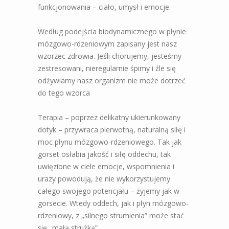
funkcjonowania – ciało, umysł i emocje.
Według podejścia biodynamicznego w płynie
mózgowo-rdzeniowym zapisany jest nasz
wzorzec zdrowia. Jeśli chorujemy, jesteśmy
zestresowani, nieregularnie śpimy i źle się
odżywiamy nasz organizm nie może dotrzeć
do tego wzorca
Terapia – poprzez delikatny ukierunkowany
dotyk – przywraca pierwotną, naturalną siłę i
moc płynu mózgowo-rdzeniowego. Tak jak
gorset osłabia jakość i siłę oddechu, tak
uwięzione w ciele emocje, wspomnienia i
urazy powodują, że nie wykorzystujemy
całego swojego potencjału – żyjemy jak w
gorsecie. Wtedy oddech, jak i płyn mózgowo-
rdzeniowy, z „silnego strumienia” może stać
się „małą strużką”.